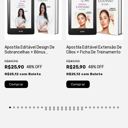
Apostila Editável Design De
Apostila Editável Extensão De
Sobrancelhas + Bônus
Cílios + Ficha De Treinamento
Certificado
R$49,90
R$49,90
R$25,90
R$25,90
48
% OFF
48
% OFF
R$25,12
com
Boleto
R$25,12
com
Boleto