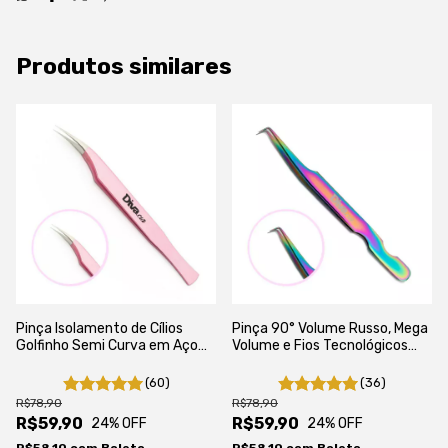
Produtos similares
Pinça Isolamento de Cílios
Pinça 90° Volume Russo, Mega
Golfinho Semi Curva em Aço
Volume e Fios Tecnológicos
Japonês
Autoclavável
(60)
(36)
R$78,90
R$78,90
R$59,90
R$59,90
24
% OFF
24
% OFF