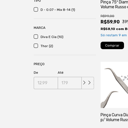
TIPO
Pinça 75º Dia
Volume Russo 
D - 0.07 - Mix 8-14 (1)
Extensão de Cí
R$99,00
R$59,90
39
MARCA
R$58,10
com
B
Só restam
9
em 
Diva E Cia (10)
Thor (2)
PREÇO
De
Até
Pinça Curva D
p/ Volume Rus
Volume e Fios