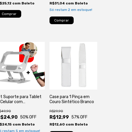
$25,12
com
Boleto
R$31,04
com
Boleto
Só restam
2
em estoque!
it Suporte para Tablet
Case para 1 Pinça em
 Celular com
Couro Sintético Branco
unhequeira
$49,90
R$29,90
R$24,90
R$12,99
50
% OFF
57
% OFF
$24,15
com
Boleto
R$12,60
com
Boleto
ó restam
5
em estoque!