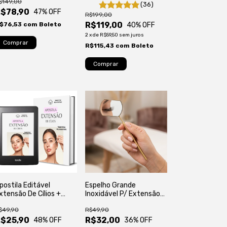
$149,00
Isolamento, Volume
(36)
$78,90
Russo, Mega e Fios
47
% OFF
R$199,00
Tecnológicos
R$119,00
$76,53
com
Boleto
40
% OFF
2
x
de
R$59,50
sem juros
R$115,43
com
Boleto
postila Editável
Espelho Grande
xtensão De Cílios +
Inoxidável P/ Extensão
icha De Treinamento
De Cílios
$49,90
R$49,90
$25,90
R$32,00
48
% OFF
36
% OFF