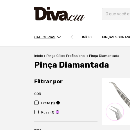
CATEGORIAS
INÍCIO
PINÇAS SOBRAN
Início
>
Pinça Cílios Profissional
>
Pinça Diamantada
Pinça Diamantada
Filtrar por
COR
Preto (1)
Rosa (1)