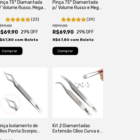
inça 75° Diamantada
Pinça 75° Diamantada
/ Volume Russo, Mega
p/ Volume Russo e Mega
olume e Fios
Volume
ecnológicos
(23)
(29)
$99,00
R$99,00
$69,90
R$69,90
29
% OFF
29
% OFF
$67,80
com
Boleto
R$67,80
com
Boleto
inça Isolamento de
Kit 2 Diamantadas
ílios Ponta Scorpio
Extensão Cílios Curva e
xtensão de Cílios
Semi Curva para