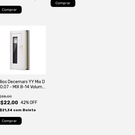
ílios Decemars YY Mix D
 0.07 - MIX 8-14 Volume
rasileiro
$38,00
R$22,00
42
% OFF
$21,34
com
Boleto
Comprar