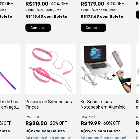
Tecnológicos
R$119,00
R$179,00
0
% OFF
40
% OFF
40
% OFF
R
uros
2
x
de
R$59,50
sem juros
3
x
de
R$59,67
sem juros
Boleto
R$115,43
com
Boleto
R$173,63
com
Boleto
to de Lua
Pulseira de Silicone para
Kit Suporte para
K
o em aço
Pinças
Notebook em Alumínio
e
com Munhequeira
M
R$35,00
R$49,90
R
R$28,00
R$19,99
% OFF
20
% OFF
60
% OFF
oleto
R$27,16
com
Boleto
R$19,39
com
Boleto
R
Só restam
5
em estoque!
Só restam
5
em estoque!
S