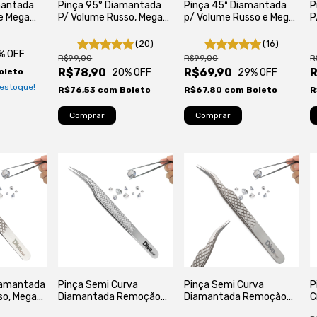
mantada
Pinça 95° Diamantada
Pinça 45º Diamantada
P
e Mega
P/ Volume Russo, Mega
p/ Volume Russo e Mega
P
lios
Volume e Fios
Volume
V
Tecnológcicos
T
(20)
(16)
% OFF
R$99,00
R$99,00
R
R$78,90
R$69,90
R
oleto
20
% OFF
29
% OFF
estoque!
R$76,53
com
Boleto
R$67,80
com
Boleto
R
iamantada
Pinça Semi Curva
Pinça Semi Curva
P
so, Mega
Diamantada Remoção
Diamantada Remoção
C
Mecânica e Isolamento
Mecânica e Isolamento
E