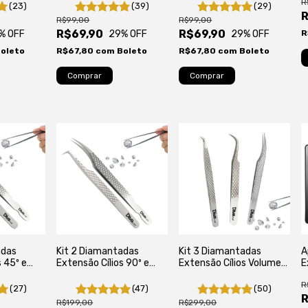
R
de Cílios
de Cílios - Extensão de
(23)
(39)
(29)
Cílios
R
R$99,00
R$99,00
R$69,90
R$69,90
% OFF
29
% OFF
29
% OFF
R
oleto
R$67,80
com
Boleto
R$67,80
com
Boleto
adas
Kit 2 Diamantadas
Kit 3 Diamantadas
A
s 45º e
Extensão Cílios 90º e
Extensão Cílios Volume
E
ra
Semi Curva para
Russo, Mega Volume e
F
R
olume
Isolamento, Volume
Fios Tecnológicos
(27)
(47)
(50)
Fios
Russo, Mega e Fios
R
R$199,00
R$299,00