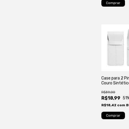
Case para 2 P
Couro Sintéti
R$39,00
R$18,99
51
R$18,42
com
B