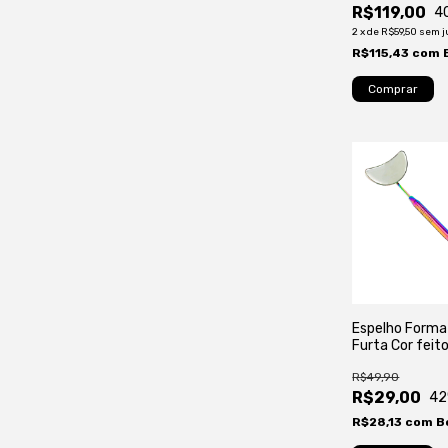
Tecnológicos
R$119,00
4
2
x
de
R$59,50
sem j
R$115,43
com
Espelho Forma
Furta Cor feit
inoxidável
R$49,90
R$29,00
42
R$28,13
com
B