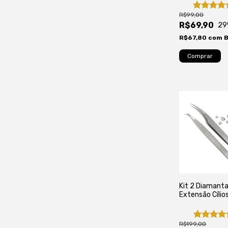
Tecnológicos
R$99,00
R$69,90
29
R$67,80
com
B
Kit 2 Diamant
Extensão Cílio
Semi Curva pa
Isolamento, V
Russo, Mega e 
R$199,00