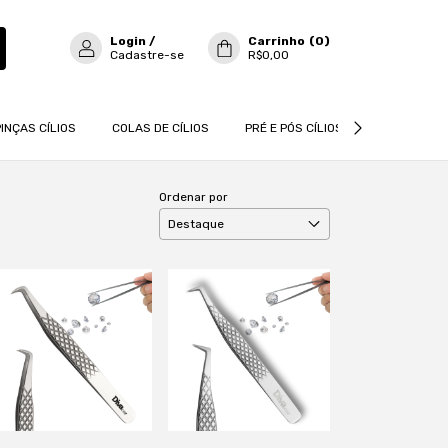
Login
/
Carrinho
(
0
)
Cadastre-se
R$0,00
PINÇAS CÍLIOS
COLAS DE CÍLIOS
PRÉ E PÓS CÍLIOS
CÍLIOS
Ordenar por