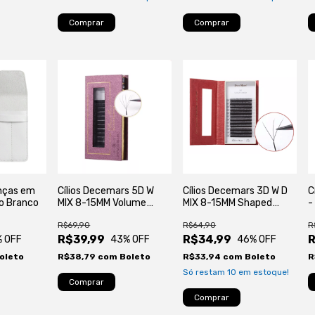
Comprar
inças em
Cílios Decemars 5D W
Cílios Decemars 3D W D
C
co Branco
MIX 8-15MM Volume
MIX 8-15MM Shaped
-
Brasileiro Egípicio
Volume Egípcio
B
R$69,90
R$64,90
R
R$39,99
R$34,99
% OFF
43
% OFF
46
% OFF
oleto
R$38,79
com
Boleto
R$33,94
com
Boleto
R
Só restam
10
em estoque!