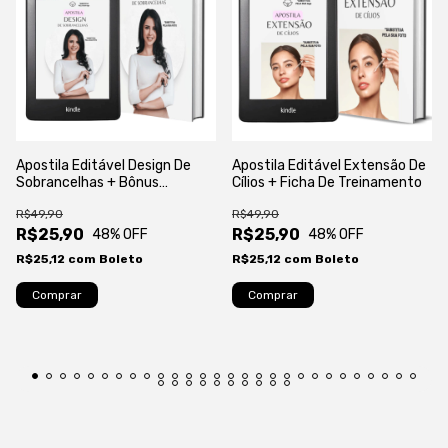
Apostila Editável Design De
Apostila Editável Extensão De
Sobrancelhas + Bônus
Cílios + Ficha De Treinamento
Certificado
R$49,90
R$49,90
R$25,90
R$25,90
48
% OFF
48
% OFF
R$25,12
com
Boleto
R$25,12
com
Boleto