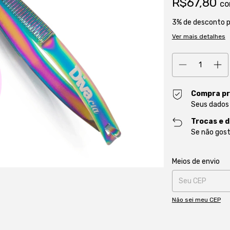
R$67,80
c
3% de desconto
p
Ver mais detalhes
Compra pr
Seus dados
Trocas e 
Se não gost
Entregas para o CE
Meios de envio
Não sei meu CEP