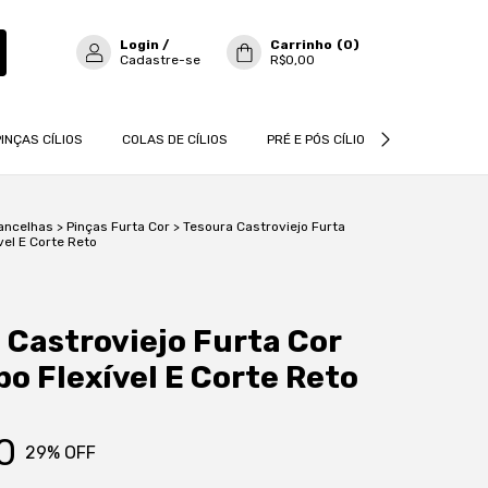
Login
/
Carrinho
(
0
)
Cadastre-se
R$0,00
PINÇAS CÍLIOS
COLAS DE CÍLIOS
PRÉ E PÓS CÍLIOS
CÍLIOS
ancelhas
>
Pinças Furta Cor
>
Tesoura Castroviejo Furta
el E Corte Reto
 Castroviejo Furta Cor
o Flexível E Corte Reto
0
29
% OFF