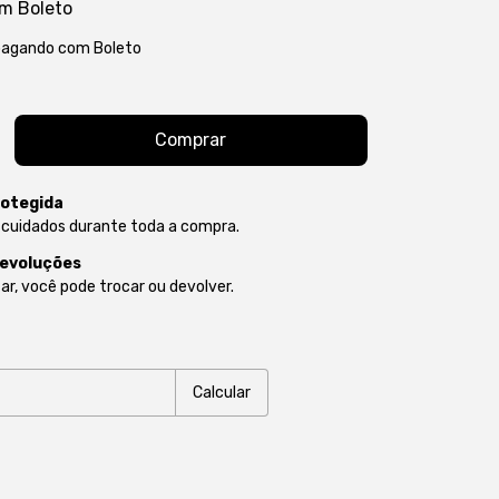
om
Boleto
agando com Boleto
otegida
 cuidados durante toda a compra.
devoluções
ar, você pode trocar ou devolver.
P:
Alterar CEP
Calcular