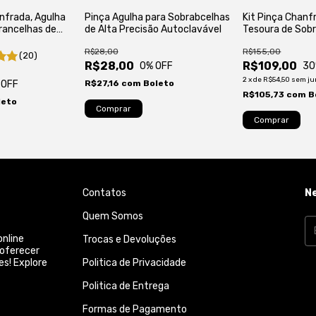
anfrada, Agulha
Pinça Agulha para Sobrabcelhas
Kit Pinça Chanf
rancelhas de
de Alta Precisão Autoclavável
Tesoura de Sob
 Autoclavável
Profissional - A
R$28,00
R$155,00
(20)
R$28,00
R$109,00
0
% OFF
30
2
x
de
R$54,50
sem ju
 OFF
R$27,16
com
Boleto
R$105,73
com
B
leto
Contatos
N
Quem Somos
online
Trocas e Devoluções
 oferecer
es! Explore
Politica de Privacidade
Politica de Entrega
Formas de Pagamento