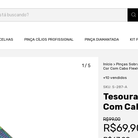
CELHAS
PINÇA CÍLIOS PROFISSIONAL
PINÇA DIAMANTADA
KIT 
Início
>
Pinças Sobr
1
/
5
Cor Com Cabo Flexív
+10 vendidos
SKU:
S-287-A
Tesoura
Com Cab
R$99,00
R$69,9