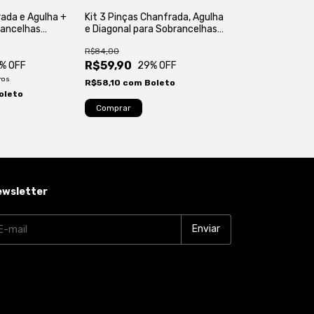
rada e Agulha +
Kit 3 Pinças Chanfrada, Agulha
Kit 4 Pinças Ch
rancelhas
e Diagonal para Sobrancelhas
Diagonal e Reta
utoclavável
Alta Precisão Autoclavável
Sobrancelhas A
R$84,00
R$112,00
Autoclavável
R$59,90
R$89,00
% OFF
29
% OFF
21
%
ros
R$58,10
com
Boleto
R$86,33
com
B
oleto
ewsletter