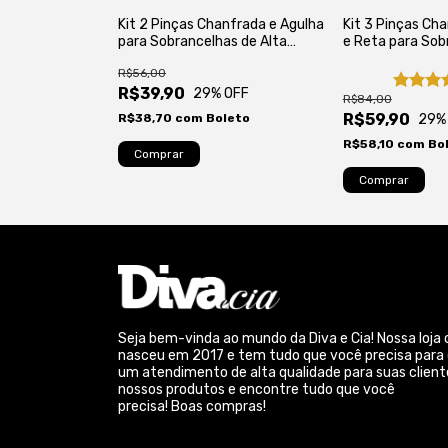
lta Precisão
Kit 2 Pinças Chanfrada e Agulha
Kit 3 Pinças Ch
lhas -
para Sobrancelhas de Alta
e Reta para Sob
Precisão - Autoclavável
Alta Precisão -
R$56,00
(3)
R$39,90
29
% OFF
R$84,00
R$59,90
OFF
R$38,70
com
Boleto
29
%
eto
R$58,10
com
Bo
Seja bem-vinda ao mundo da Diva e Cia! Nossa loja 
nasceu em 2017 e tem tudo que você precisa para
um atendimento de alta qualidade para suas client
nossos produtos e encontre tudo que você
precisa! Boas compras!