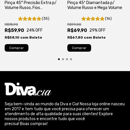
Pinça 45° Precisão Extra p/
Pinça 45º Diamantada p/
Volume Russo, Fios
Volume Russo e Mega Volume
Tecnológicos e Isolamento
Autoclavável
(35)
(16)
R$78,90
R$99,00
R$59,90
R$69,90
24
% OFF
29
% OFF
R$58,10
com
Boleto
R$67,80
com
Boleto
Seja bem-vinda ao mundo da Diva e Cia! Nossa loja online nasceu
em 2017 e tem tudo que você precisa para oferecer um
atendimento de alta qualidade para suas clientes! Explore
nossos produtos e encontre tudo que você
precisa! Boas compras!