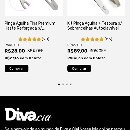
Pinça Agulha Fina Premium
Kit Pinça Agulha + Tesoura p/
Haste Reforçada p/
Sobrancelhas Autoclavável
Sobrancelhas - Autoclavável
(20)
(83)
R$45,00
R$127,00
R$28,00
R$89,00
38
% OFF
30
% OFF
R$27,16
com
Boleto
R$86,33
com
Boleto
Seja bem-vinda ao mundo da Diva e Cia! Nossa loja online nasceu