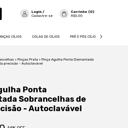
Login
/
Carrinho
(
0
)
Cadastre-se
R$0,00
PINÇAS CÍLIOS
COLAS DE CÍLIOS
PRÉ E PÓS CÍLIOS
CÍLIOS
ancelhas
>
Pinças Prata
>
Pinça Agulha Ponta Diamantada
ta precisão - Autoclavável
gulha Ponta
ada Sobrancelhas de
ecisão - Autoclavável