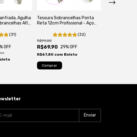
hanfrada, Agulha
Tesoura Sobrancelhas Ponta
Kit Pinça Agulh
brancelhas Alta
Reta 12cm Profissional - Aço
Sobrancelhas A
avável
Inox Autoclavável
(31)
(32)
R$99,00
R$127,00
R$69,90
R$89,00
% OFF
29
% OFF
30
ros
R$67,80
com
Boleto
R$86,33
com
B
oleto
ewsletter