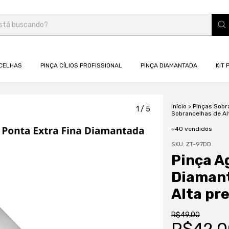
CELHAS
PINÇA CÍLIOS PROFISSIONAL
PINÇA DIAMANTADA
KIT 
Início
>
Pinças Sobr
1
/
5
Sobrancelhas de Al
+40 vendidos
SKU:
ZT-97DD
Pinça A
Diamant
Alta pr
R$49,00