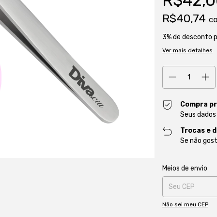
R$42,0
R$40,74
c
3% de desconto
p
Ver mais detalhes
Compra pr
Seus dados
Trocas e 
Se não gost
Entregas para o CE
Meios de envio
Não sei meu CEP