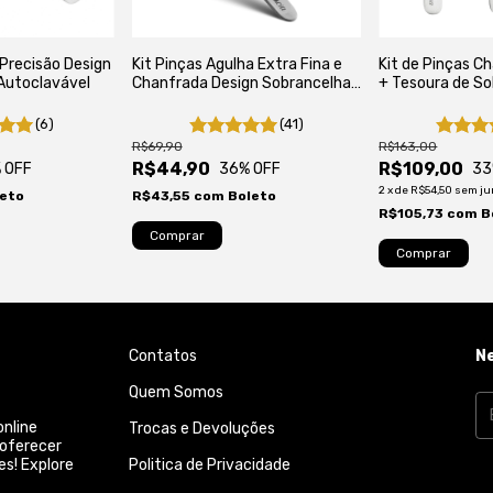
 Precisão Design
Kit Pinças Agulha Extra Fina e
Kit de Pinças C
Autoclavável
Chanfrada Design Sobrancelhas
+ Tesoura de So
Premium Autoclavável
Precisão Autocl
(6)
(41)
R$69,90
R$163,00
R$44,90
R$109,00
 OFF
36
% OFF
33
2
x
de
R$54,50
sem ju
eto
R$43,55
com
Boleto
R$105,73
com
B
Contatos
N
Quem Somos
online
Trocas e Devoluções
 oferecer
es! Explore
Politica de Privacidade