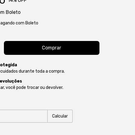
0
14
% OFF
om
Boleto
agando com Boleto
otegida
 cuidados durante toda a compra.
devoluções
ar, você pode trocar ou devolver.
P:
Alterar CEP
Calcular