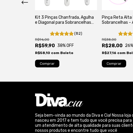
a Premium
Kit 3 Pinças Chanfrada, Agulha
Pinça Reta Alta
a p/
e Diagonal para Sobrancelhas
Sobrancelhas - 
Autoclavável
Alta Precisão Autoclavável
(82)
 OFF
R$96,00
R$38,00
R$59,90
R$28,00
eto
38
% OFF
26
%
R$58,10
com
Boleto
R$27,16
com
Bol
Seja bem-vinda ao mundo da Diva e Cia! Nossa loja 
nasceu em 2017 e tem tudo que você precisa para
um atendimento de alta qualidade para suas client
nossos produtos e encontre tudo que você