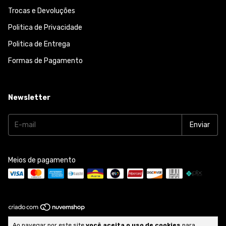
Trocas e Devoluções
Politica de Privacidade
Politica de Entrega
Formas de Pagamento
Newsletter
Meios de pagamento
Copyright Diva e cia - 26352165000116 - 2026. Todos os direitos
Ao navegar por este site
você aceita o uso de cookies
para