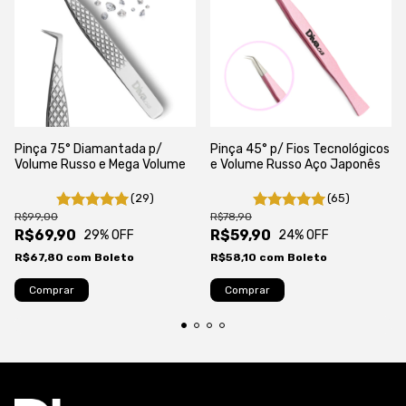
Pinça 75° Diamantada p/
Pinça 45° p/ Fios Tecnológicos
Volume Russo e Mega Volume
e Volume Russo Aço Japonês
(29)
(65)
R$99,00
R$78,90
R$69,90
R$59,90
29
% OFF
24
% OFF
R$67,80
com
Boleto
R$58,10
com
Boleto