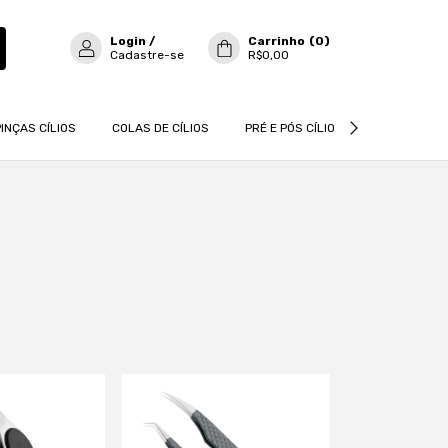
Login
/
Carrinho
(
0
)
Cadastre-se
R$0,00
PINÇAS CÍLIOS
COLAS DE CÍLIOS
PRÉ E PÓS CÍLIOS
CÍLIOS