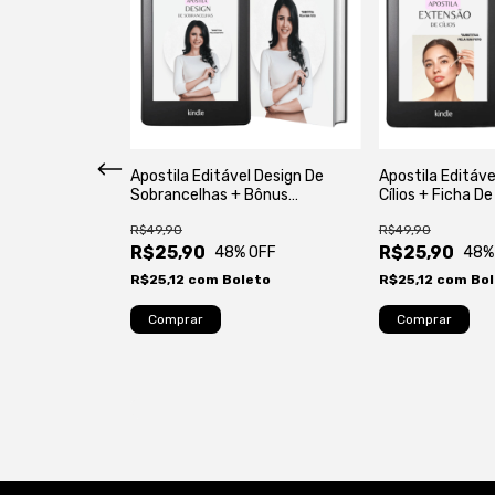
ha Profissional
Apostila Editável Design De
Apostila Editáv
 Sobrancelhas
Sobrancelhas + Bônus
Cílios + Ficha D
Certificado
R$49,90
R$49,90
R$25,90
R$25,90
 OFF
48
% OFF
48
%
eto
R$25,12
com
Boleto
R$25,12
com
Bol