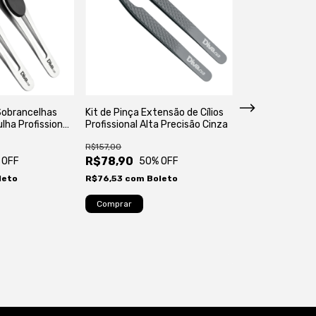
 Sobrancelhas
Kit de Pinça Extensão de Cílios
Kit Pinças Exten
lha Profissional
Profissional Alta Precisão Cinza
Alta Precisão Pr
R$157,00
R$157,80
R$78,90
R$78,90
 OFF
50
% OFF
50
%
leto
R$76,53
com
Boleto
R$76,53
com
Bo
Atenção, última p