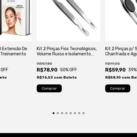
el Extensão De
Kit 2 Pinças Fios Tecnológicos,
Kit 2 Pinças p/
e Treinamento
Volume Russo e Isolamento
Chanfrada e Agu
Autoclavável Alta Precisão
Autoclavável
R$157,80
R$99,00
Profissional
R$78,90
R$59,90
 OFF
50
% OFF
39
%
eto
R$76,53
com
Boleto
R$58,10
com
Bo